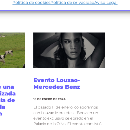
Política de cookies
Política de privacidad
Aviso Legal
Evento Louzao-
e una
Mercedes Benz
izada
ría de
18 DE ENERO DE 2024
la
El pasado 11 de enero, colaboramos
a
con Louzao Mercedes – Benz en un
evento exclusivo celebrado en el
Palacio de la Oliva. El evento consistió