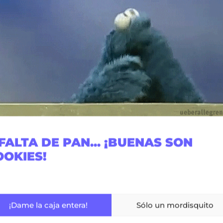
ino que también hemos adoptado estándares más
tinua y el respeto por el medio ambiente.
ás verde y sostenible.
FALTA DE PAN... ¡BUENAS SON
OOKIES!
¡Dame la caja entera!
Sólo un mordisquito