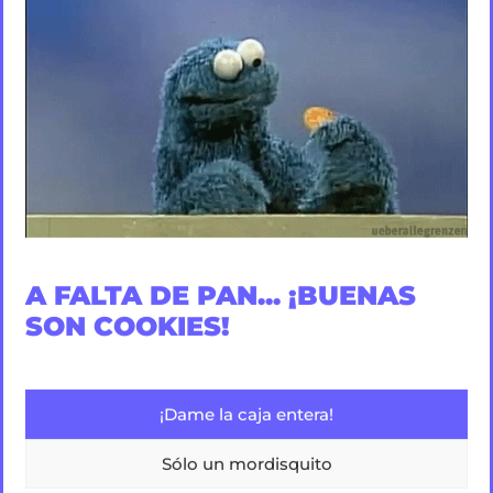
PORQUE QUIERES
CONOCERNOS MÁS
PLAY
A FALTA DE PAN... ¡BUENAS
SON COOKIES!
¡Dame la caja entera!
Somos ANÓNIMO, una agencia de publicidad y
Sólo un mordisquito
marketing de Vigo. Podríamos contarte más