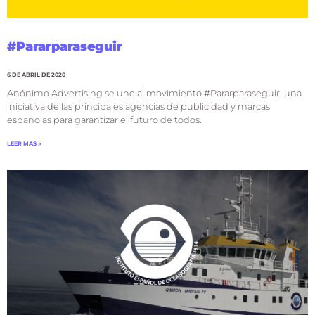
#Pararparaseguir
6 DE ABRIL DE 2020
Anónimo Advertising se une al movimiento #Pararparaseguir, una
iniciativa de las principales agencias de publicidad y marcas
españolas para garantizar el futuro de todos.
LEER MÁS »