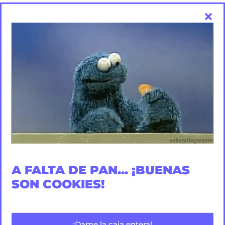
más allá. En paralelo al formato de mesa de la Oca,
desarrollamos otra propuesta innovadora:
el juego de la
tabla periódica marina
.
Sabemos que la química a veces asusta, así que diseñamos
una herramienta lúdica que conecta los elementos químicos
con el entorno marino y la investigación oceanográfica. Una
forma brillante de que
los alumnos asimilen contenidos
científicos
complejos casi sin darse cuenta, reforzando el
trabajo en equipo.
A FALTA DE PAN... ¡BUENAS
SON COOKIES!
¡Dame la caja entera!