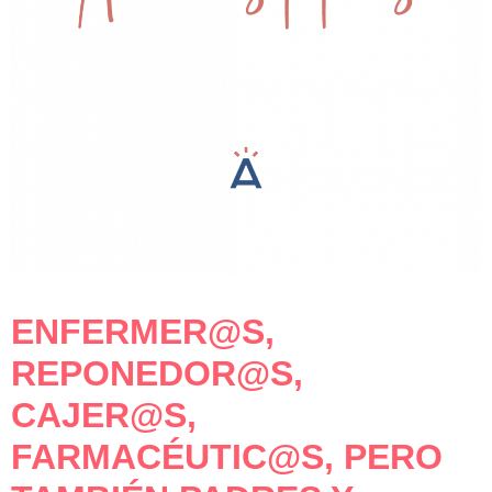
ENFERMER@S,
REPONEDOR@S,
CAJER@S,
FARMACÉUTIC@S, PERO