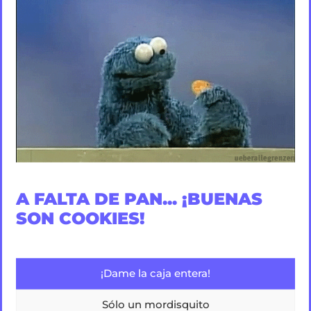
Ahora máss que nunca queremos compartir nuestra
filosofía. Remarcar que todos juntos, anónimos ciudadanos,
tenemos que remar en la misma dirección. Nosotros
estaremos junto a ti en nuestras redes sociales, ofreciéndote
contenidos interesantes y educativos, informándote de todas
las novedades,
siempre a tu lado
.
Gracias de parte de todo el equipo de Anónimo Advertising y
mucho ánimo.
A FALTA DE PAN... ¡BUENAS
SON COOKIES!
#Yomequedoencasa
¡Dame la caja entera!
COMPARTIR:
Sólo un mordisquito