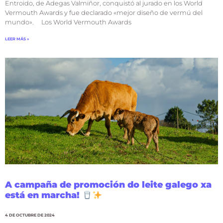
Entroido, de Adegas Valmiñor, conquistó al jurado en los World
Vermouth Awards y fue declarado «mejor diseño de vermú del
mundo». Los World Vermouth Awards
LEER MÁS »
A campaña de promoción do leite galego xa
está en marcha!
4 DE OCTUBRE DE 2024