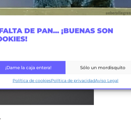
FALTA DE PAN... ¡BUENAS SON
OOKIES!
¡Dame la caja entera!
Sólo un mordisquito
Política de cookies
Política de privacidad
Aviso Legal
Y