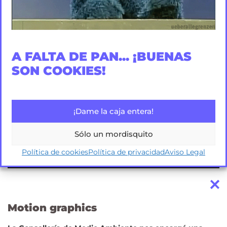
A FALTA DE PAN... ¡BUENAS
SON COOKIES!
¡Dame la caja entera!
Sólo un mordisquito
Política de cookies
Política de privacidad
Aviso Legal
Motion graphics