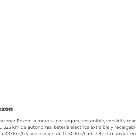
ezon
nar Eezon, la moto súper segura, sostenible, versátil y made
L, 325 km de autonomía, batería eléctrica extraíble y recargab
ta 100 km/h y aceleración de 0 50 km/h en 3.8 s) la convierte