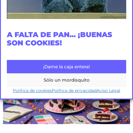
COMPARTIR:
A FALTA DE PAN... ¡BUENAS
SON COOKIES!
POST RELACIONADOS
¡Dame la caja entera!
Sólo un mordisquito
Política de cookies
Política de privacidad
Aviso Legal