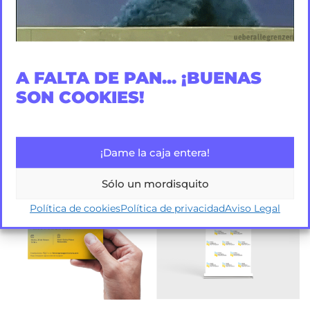
A FALTA DE PAN... ¡BUENAS
SON COOKIES!
¡Dame la caja entera!
Sólo un mordisquito
Política de cookies
Política de privacidad
Aviso Legal