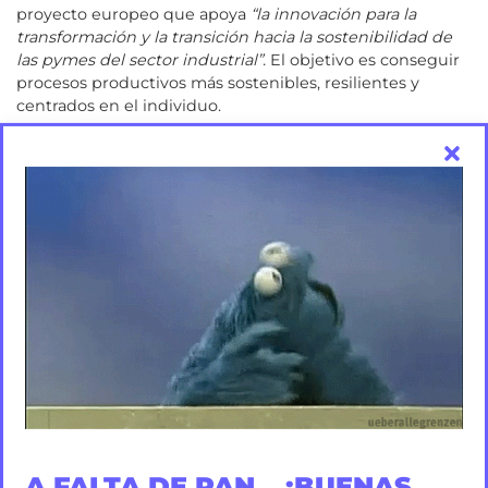
proyecto europeo que apoya
“la innovación para la
transformación y
la transición hacia la sostenibilidad de
las pymes del sector industrial”.
El objetivo es conseguir
procesos productivos más sostenibles, resilientes y
centrados en el individuo.
Motion graphics
El Clúster de Empresas de Automoción de Galicia
(CEAGA) nos encargó una serie de vídeos animados para
su 5ª edición del
Business Factory Auto
, querían algo
A FALTA DE PAN... ¡BUENAS