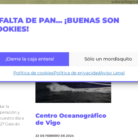
FALTA DE PAN... ¡BUENAS SON
OOKIES!
¡Dame la caja entera!
Sólo un mordisquito
Política de cookies
Política de privacidad
Aviso Legal
orte
ar la
uperación y
Centro Oceanográfico
nuestro día a
de Vigo
 27 Gala do
23 DE FEBRERO DE 2024