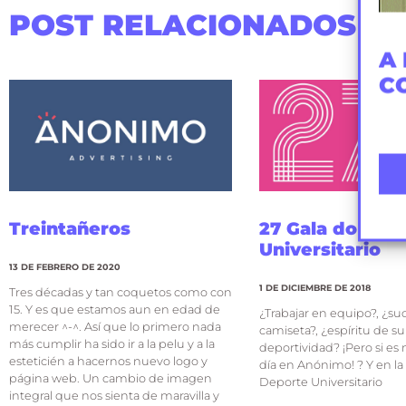
POST RELACIONADOS
A 
C
Treintañeros
27 Gala do Dep
Universitario
13 DE FEBRERO DE 2020
1 DE DICIEMBRE DE 2018
Tres décadas y tan coquetos como con
15. Y es que estamos aun en edad de
¿Trabajar en equipo?, ¿sud
merecer ^-^. Así que lo primero nada
camiseta?, ¿espíritu de s
más cumplir ha sido ir a la pelu y a la
deportividad? ¡Pero si es 
esteticién a hacernos nuevo logo y
día en Anónimo! ? Y en la
página web. Un cambio de imagen
Deporte Universitario
integral que nos sienta de maravilla y